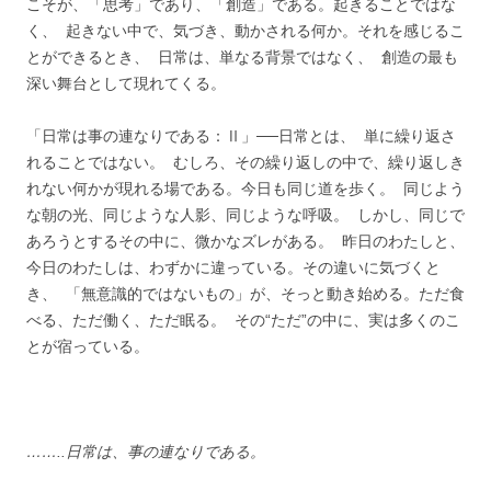
こそが、「思考」であり、「創造」である。起きることではな
く、 起きない中で、気づき、動かされる何か。それを感じるこ
とができるとき、 日常は、単なる背景ではなく、 創造の最も
深い舞台として現れてくる。
「日常は事の連なりである：Ⅱ」──日常とは、 単に繰り返さ
れることではない。 むしろ、その繰り返しの中で、繰り返しき
れない何かが現れる場である。今日も同じ道を歩く。 同じよう
な朝の光、同じような人影、同じような呼吸。 しかし、同じで
あろうとするその中に、微かなズレがある。 昨日のわたしと、
今日のわたしは、わずかに違っている。その違いに気づくと
き、 「無意識的ではないもの」が、そっと動き始める。ただ食
べる、ただ働く、ただ眠る。 その“ただ”の中に、実は多くのこ
とが宿っている。
……..日常は、事の連なりである。