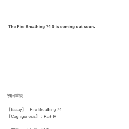
-The Fire Breathing 74-9 is coming out soon.-
初回重複:
【Essay】：Fire Breathing 74
【Cognigenesis】：Part-Ⅳ