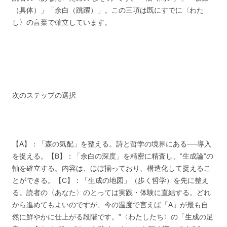
（具体）」「余白（跳躍）」。この三項は既にすでに〈わた
し〉の言葉で確立しています。
次のステップの選択
【A】：「森の気配」を整える。詩と哲学の境界にある──導入
を捉える。【B】：「余白の深度」を精密に精査し、”生成論”の
軸を確立する。内容は、ほぼ揃っており、構造化して捉えるこ
とができる。【C】：「生成の地図」（歩く哲学）を先に整え
る。読者の〈あなた〉のとっては実践・体験に直結する。どれ
から進めてもよいのですが、今の温度で言えば「A」が最も自
然に鮮やかに仕上がる段階です。”〈わたしたち〉の「生成の足