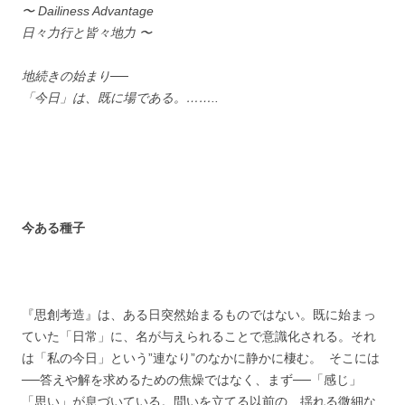
〜 Dailiness Advantage
日々力行と皆々地力 〜
地続きの始まり──
「今日」は、既に場である。……..
今ある種子
『思創考造』は、ある日突然始まるものではない。既に始まっ
ていた「日常」に、名が与えられることで意識化される。それ
は「私の今日」という”連なり”のなかに静かに棲む。 そこには
──答えや解を求めるための焦燥ではなく、まず──「感じ」
「思い」が息づいている。問いを立てる以前の、揺れる微細な