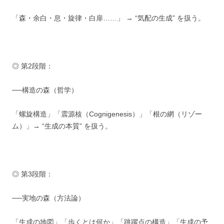
「森・余白・息・旋律・白扉……」 → “気配の生成” を扱う。
◎ 第2段階：
──構造の森（哲学）
「螺旋構造」「震源核（Cognigenesis）」「根の網（リゾー
ム）」→ “生成の本質” を扱う。
◎ 第3段階：
──実地の森（方法論）
「生成の地図」「歩くとは何か」「跳躍点の構造」「生成の予