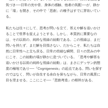
気づき──日常の光や音、身体の感触、他者の気配──が、静か
に「場」を開き、その中で「思創」の種子はすでに芽吹いてい
る。
私たちは往々にして、思考が問いを立て、答えや解を追いかけ
ることで世界を捉えようとする。しかし、本質的に重要なの
は、その以前の、純粋な視線の始動である。この視線は、まだ
問いを持たず、まだ解を目指さない。だからこそ、私たちは自
然に日常性へと立ち戻る。日常の些細な瞬間、日々の営みの中
にこそ、この始動の場が静かに息づいている。「思考や解答を
追いかける以前の純粋な視線の始動」は、まさにデッサン的態
度の極地であり──『Cognigenesis』の起点である。問いを探す
のではなく、問いが自生する余白を保ちながら、日常の風景に
目を澄ませる。ここにこそ──『思創考造』の根幹がある。