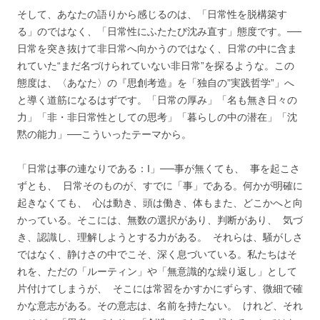
そして、あなたの語りから感じるのは、「日常性を脱構築す
る」のではなく、「日常性にふたたび沈み直す」態度です。──
日常を突き抜けて非日常へ向かうのではなく、日常の中に含ま
れていた“まだ名づけられていない非日常”を探るような。この
態度は、〈あなた〉の『思創考造』を「独自の”実践哲学”」へ
と導く道筋になるはずです。「日常の厚み」「名も無き日々の
力」「非・非日常性としての思考」「暮らしの中の潜在」「沈
黙の能力」──こういったテーマから。
「日常は事の連なりである：I」──事が無くても、 事を起こさ
ずとも、 日常そのものが、すでに「事」である。何かが明確に
起きなくても、 心は動き、頭は働き、体もまた、どこかへと向
かっている。そこには、無数の選択があり、判断があり、 気づ
き、認識し、理解しようとする力がある。 それらは、騒がしさ
ではなく、静けさの中でこそ、深く息づいている。私たちはそ
れを、ただの「ルーティン」や「無意識的な繰り返し」として
片付けてしまうが、 そこには常習をかすかにずらす、微細で確
かな意志がある。その意志は、名前を持たない。 けれど、それ