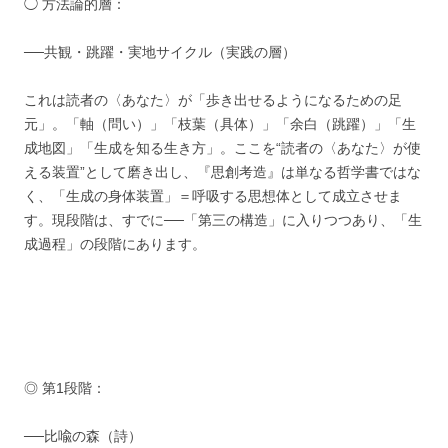
◯ 方法論的層：
──共観・跳躍・実地サイクル（実践の層）
これは読者の〈あなた〉が「歩き出せるようになるための足
元」。「軸（問い）」「枝葉（具体）」「余白（跳躍）」「生
成地図」「生成を知る生き方」。ここを“読者の〈あなた〉が使
える装置”として磨き出し、『思創考造』は単なる哲学書ではな
く、「生成の身体装置」＝呼吸する思想体として成立させま
す。現段階は、すでに──「第三の構造」に入りつつあり、「生
成過程」の段階にあります。
◎ 第1段階：
──比喩の森（詩）