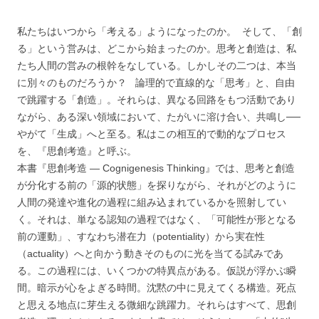
私たちはいつから「考える」ようになったのか。 そして、「創
る」という営みは、どこから始まったのか。思考と創造は、私
たち人間の営みの根幹をなしている。しかしその二つは、本当
に別々のものだろうか？ 論理的で直線的な「思考」と、自由
で跳躍する「創造」。それらは、異なる回路をもつ活動であり
ながら、ある深い領域において、たがいに溶け合い、共鳴し──
やがて「生成」へと至る。私はこの相互的で動的なプロセス
を、『思創考造』と呼ぶ。
本書『思創考造 ― Cognigenesis Thinking』では、思考と創造
が分化する前の「源的状態」を探りながら、それがどのように
人間の発達や進化の過程に組み込まれているかを照射してい
く。それは、単なる認知の過程ではなく、「可能性が形となる
前の運動」、すなわち潜在力（potentiality）から実在性
（actuality）へと向かう動きそのものに光を当てる試みであ
る。この過程には、いくつかの特異点がある。仮説が浮かぶ瞬
間。暗示が心をよぎる時間。沈黙の中に見えてくる構造。死点
と思える地点に芽生える微細な跳躍力。それらはすべて、思創