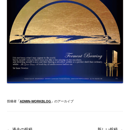
投稿者「
ADMIN-WORKBLOG
」のアーカイブ
投
←
過去の投稿
新しい投稿
→