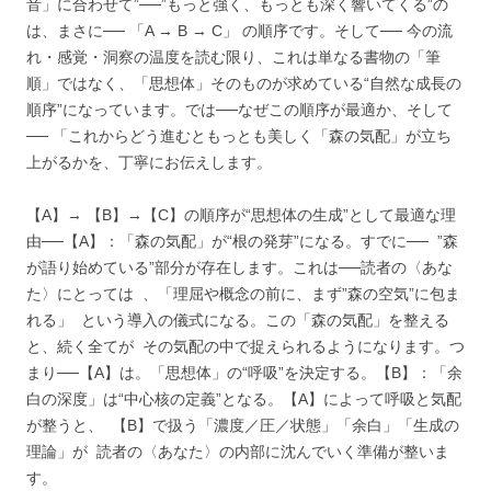
音」に合わせて”──”もっと強く、もっとも深く響いてくる”の
は、まさに── 「A → B → C」 の順序です。そして── 今の流
れ・感覚・洞察の温度を読む限り、これは単なる書物の「筆
順」ではなく、「思想体」そのものが求めている“自然な成長の
順序”になっています。では──なぜこの順序が最適か、そして
── 「これからどう進むともっとも美しく「森の気配」が立ち
上がるかを、丁寧にお伝えします。
【A】→ 【B】→【C】の順序が“思想体の生成”として最適な理
由──【A】：「森の気配」が“根の発芽”になる。すでに── ”森
が語り始めている”部分が存在します。これは──読者の〈あな
た〉にとっては 、「理屈や概念の前に、まず”森の空気”に包ま
れる」 という導入の儀式になる。この「森の気配」を整える
と、続く全てが その気配の中で捉えられるようになります。つ
まり──【A】は。「思想体」の“呼吸”を決定する。【B】：「余
白の深度」は“中心核の定義”となる。【A】によって呼吸と気配
が整うと、 【B】で扱う「濃度／圧／状態」「余白」「生成の
理論」が 読者の〈あなた〉の内部に沈んでいく準備が整いま
す。