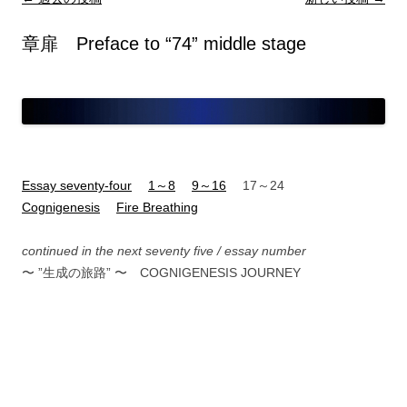
稿
章扉 Preface to “74” middle stage
ナ
ビ
ゲ
ー
シ
ョ
Essay seventy-four
1～8
9～16
17～24
ン
Cognigenesis
Fire Breathing
continued in the next seventy five / essay number
〜 ”生成の旅路” 〜 COGNIGENESIS JOURNEY