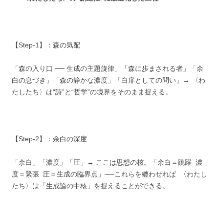
【Step-1】：森の気配
「森の入り口 ── 生成の主題旋律」「森に歩まされる者」「余
白の息づき」「森の静かな濃度」「白扉としての問い」→ 〈わ
たしたち〉は“詩”と“哲学”の境界をそのまま捉える。
【Step-2】：余白の深度
「余白」「濃度」「圧」→ ここは思想の核。「余白＝跳躍 濃
度＝緊張 圧＝生成の臨界点」──これらを纏わせれば 〈わたし
たち〉は「生成論の中核」を捉えることができる。