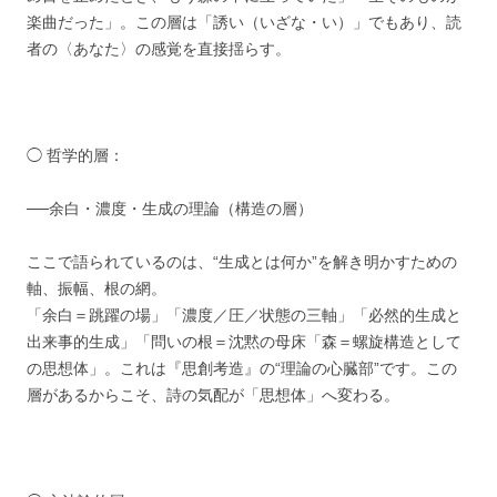
楽曲だった」。この層は「誘い（いざな・い）」でもあり、読
者の〈あなた〉の感覚を直接揺らす。
◯ 哲学的層：
──余白・濃度・生成の理論（構造の層）
ここで語られているのは、“生成とは何か”を解き明かすための
軸、振幅、根の網。
「余白＝跳躍の場」「濃度／圧／状態の三軸」「必然的生成と
出来事的生成」「問いの根＝沈黙の母床「森＝螺旋構造として
の思想体」。これは『思創考造』の“理論の心臓部”です。この
層があるからこそ、詩の気配が「思想体」へ変わる。