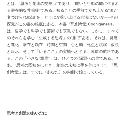
とは、”思考と創造の交差点”であり、”問いと行動の間に生まれ
る潜在的な共鳴核”である。知ることの手前で立ち上がる“まだ
名づけられぬ知”を、どうにか掬い上げる方法はないか──その
探究がこの書の根底にある。本書『思創考造 Cognigenesis』
は、哲学でも科学でも芸術でも宗教でもない。しかし、すべて
のそれらを孕む「生成する思考」の”旅で”ある。それは、発達
と進化、潜在と顕在、時間と空間、心と脳、死点と跳躍、仮説
と暗示、そして「いまここ」の実地へと至る、連環の航路であ
る。この「小さな”章扉”」は、ひとつの”深淵への扉である。さ
あ、”思考の既知をほどき、創造の未知に手を伸ばそう”。『思
創考造』は、すでに〈あなた〉の内側で始まっている。
思考と創造のあいだに