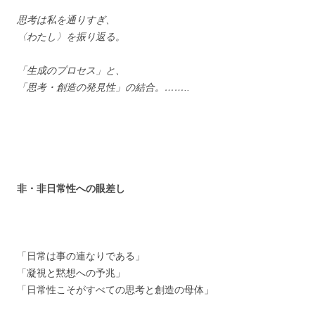
思考は私を通りすぎ、
〈わたし〉を振り返る。
「生成のプロセス」と、
「思考・創造の発見性」の結合。……..
非・非日常性への眼差し
「日常は事の連なりである」
「凝視と黙想への予兆」
「日常性こそがすべての思考と創造の母体」