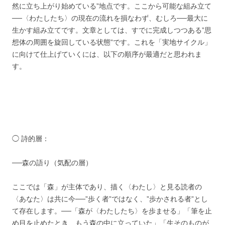
然に立ち上がり始めている”地点です。ここから可能な組み立て
──〈わたしたち〉の現在の流れを損なわず、むしろ──最大に
生かす組み立てです。文章としては、すでに完成しつつある”思
想体の周囲を旋回している状態”です。これを「実地サイクル」
に向けて仕上げていくには、以下の順序が最適だと思われま
す。
◯ 詩的層：
──森の語り（気配の層）
ここでは「森」が主体であり、描く〈わたし〉と見る読者の
〈あなた〉は共に今──”歩く者”ではなく、”歩かされる者”とし
て存在します。──「森が〈わたしたち〉を歩ませる」「筆を止
め目を止めたとき、もう森の中に立っていた」「生そのものが