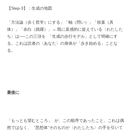
【Step-3】：生成の地図
「方法論（歩く哲学）にする」「軸（問い）」「枝葉（具
体）」「余白（跳躍）」→ 既に直感的に捉えている〈わたした
ち〉は──この三項を 「生成の歩行モデル」として明確にす
る。これは読者の〈あなた〉の身体が「歩き始める」ことな
る。
最後に
「もっとも望むところ」 が、この順序であったこと。これは偶
然ではなく、 ”思想体”そのものが〈わたしたち〉の手を引いて