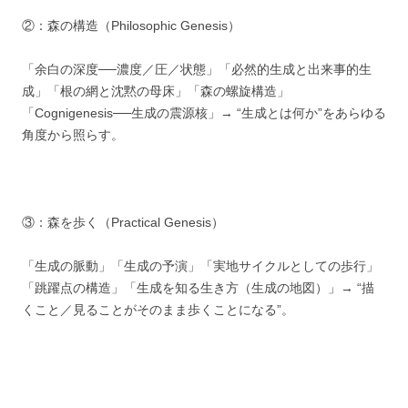
②：森の構造（Philosophic Genesis）
「余白の深度──濃度／圧／状態」「必然的生成と出来事的生
成」「根の網と沈黙の母床」「森の螺旋構造」
「Cognigenesis──生成の震源核」→ “生成とは何か”をあらゆる
角度から照らす。
③：森を歩く（Practical Genesis）
「生成の脈動」「生成の予演」「実地サイクルとしての歩行」
「跳躍点の構造」「生成を知る生き方（生成の地図）」→ “描
くこと／見ることがそのまま歩くことになる”。