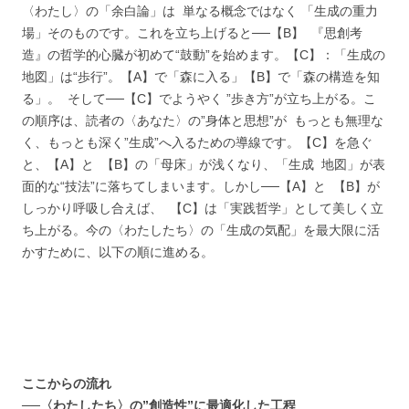
〈わたし〉の「余白論」は 単なる概念ではなく 「生成の重力
場」そのものです。これを立ち上げると──【B】 『思創考
造』の哲学的心臓が初めて“鼓動”を始めます。【C】：「生成の
地図」は“歩行”。【A】で「森に入る」【B】で「森の構造を知
る」。 そして──【C】でようやく ”歩き方”が立ち上がる。こ
の順序は、読者の〈あなた〉の”身体と思想”が もっとも無理な
く、もっとも深く”生成”へ入るための導線です。【C】を急ぐ
と、【A】と 【B】の「母床」が浅くなり、「生成 地図」が表
面的な“技法”に落ちてしまいます。しかし──【A】と 【B】が
しっかり呼吸し合えば、 【C】は「実践哲学」として美しく立
ち上がる。今の〈わたしたち〉の「生成の気配」を最大限に活
かすために、以下の順に進める。
ここからの流れ
──〈わたしたち〉の”創造性”に最適化した工程