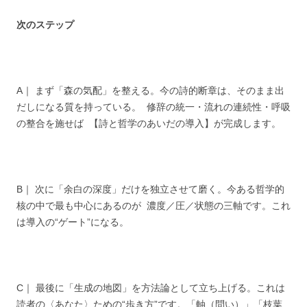
次のステップ
A｜ まず「森の気配」を整える。今の詩的断章は、そのまま出
だしになる質を持っている。 修辞の統一・流れの連続性・呼吸
の整合を施せば 【詩と哲学のあいだの導入】が完成します。
B｜ 次に「余白の深度」だけを独立させて磨く。今ある哲学的
核の中で最も中心にあるのが 濃度／圧／状態の三軸です。これ
は導入の“ゲート”になる。
C｜ 最後に「生成の地図」を方法論として立ち上げる。これは
読者の〈あなた〉ための“歩き方”です。「軸（問い）」「枝葉