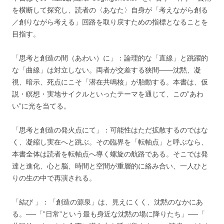
を横断して探究し、読者の〈あなた〉自身が「考えながら創る
／創りながら考える」回路を取り戻すための指標となることを
目指す。
「思考と創造の間（あわい）に」：論理的な「直線」と跳躍的
な「曲線」は対立しない。両者が交差する狭間――沈黙、凝
視、暗示、死点にこそ「潜在共鳴核」が胎動する。本書は、仮
説・瞑想・実地サイクルといったテーマを通じて、この”あわ
い”に光を当てる。
「思考と創造の発火点にて」：可能性はただ拡散するのではな
く、凝縮し実在へと跳ぶ。その臨界を「転軸点」と呼ぶなら、
本書全体は読者を転軸点へ導く螺旋の航路である。そこでは発
達と進化、心と脳、時間と空間が重層的に絡み合い、一人ひと
りの生の中で再演される。
「結び 」：「創造の源泉」は、見えにくく、沈黙のなかにあ
る。──「”日常”という最も身近な沈黙の場に降りたち」──「