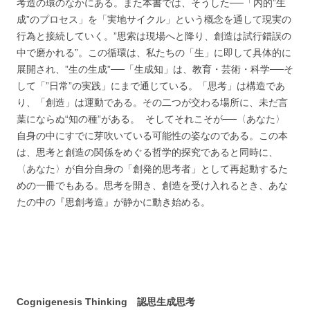
考造の環のなかにある。また本書では、そうした──「内的”生
成”のプロセス」を「実地サイクル」という概念を通して現実の
行為と接続していく。”思索は現場へと降り、創造は試行錯誤の
中で磨かれる”。この循環は、私たちの「生」に即して具体的に
展開され、”生の生成”──「生成知」は、教育・芸術・科学──そ
して「”日常”の実践」にまで通じている。「思考」は構造であ
り、「創造」は運動である。その二つが交わる場所に、未だ言
葉にならぬ“知の種”がある。 そしてそれこそが──〈あなた〉
自身の中にすでに芽吹いている可能性の姿なのである。この本
は、思考と創造の関係をめぐる哲学的探究であると同時に、
〈あなた〉が自分自身の「創発的思考者」として再起動するた
めの一冊でもある。思考を開き、創造を受け入れるとき、あな
たの中の『思創考造』が静かに動き始める。
Cognigenesis Thinking 認思生成思考