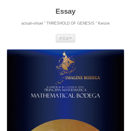
コ
ン
Essay
テ
ン
ツ
へ
actual-virtuel ” THRESHOLD OF GENESIS ” Kenzie
ス
キ
ッ
プ
メニュー