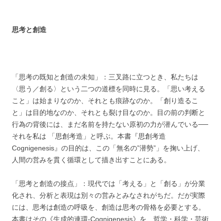
思考と創造
「思考の既知と創造の未知」：三叉路に立つとき、私たちは
〈思う／創る〉という二つの道標を同時に見る。「思い考える
こと」は始まりなのか、それとも痕跡なのか。「創り造るこ
と」は目的地なのか、それとも裂け目なのか。目の前の判断と
行為の背後には、まだ名前を持たない原初の力が潜んでいる──
それを私は 「思創考造」と呼ぶ。本書『思創考造
Cognigenesis』の目的は、この「無名の”潜勢”」を掬い上げ、
人間の営みを貫く循環として描き出すことにある。
「思考と創造の接点」：現代では「考える」と「創る」が分業
化され、分析と表現は別々の営みとみなされがちだ。だが実際
には、思考は創造の呼吸を、創造は思考の骨格を必要とする。
本書はその《生成的連環-Cognigenesis》を、哲学・科学・芸術