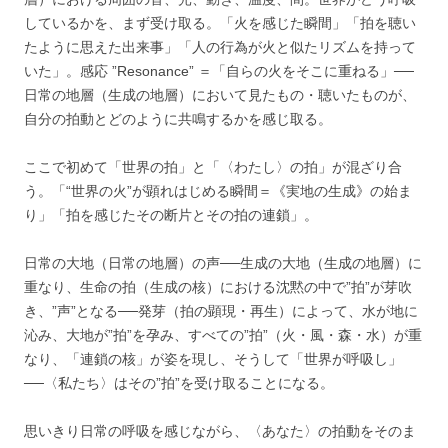
しているかを、まず受け取る。「火を感じた瞬間」「拍を聴い
たように思えた出来事」「人の行為が火と似たリズムを持って
いた」。感応 ”Resonance” ＝「自らの火をそこに重ねる」──
日常の地層（生成の地層）において見たもの・聴いたものが、
自分の拍動とどのように共鳴するかを感じ取る。
ここで初めて「世界の拍」と「〈わたし〉の拍」が混ざり合
う。「“世界の火”が顕れはじめる瞬間＝《実地の生成》の始ま
り」「拍を感じたその断片とその拍の連鎖」。
日常の大地（日常の地層）の声──生成の大地（生成の地層）に
重なり、生命の拍（生成の核）における沈黙の中で”拍”が芽吹
き、”声”となる──発芽（拍の顕現・再生）によって、水が地に
沁み、大地が”拍”を孕み、すべての”拍”（火・風・森・水）が重
なり、「連鎖の核」が姿を現し、そうして「世界が呼吸し」
──〈私たち〉はその”拍”を受け取ることになる。
思いきり日常の呼吸を感じながら、〈あなた〉の拍動をそのま