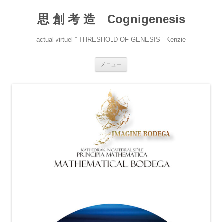
コ
ン
思 創 考 造 Cognigenesis
テ
ン
ツ
へ
actual-virtuel ” THRESHOLD OF GENESIS ” Kenzie
ス
キ
ッ
プ
メニュー