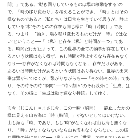
間）」である。”動き回りしているものは場の移動をする”の
で、「時の移り変わり」を考えることができ、「時」とはその
様なものであると〈私たち〉は日常を生きていて思うが、静止
している”木”そのものの存在も同じ様に「時（時間）」であ
る。つまり──”動き、場を移り変わるものだけが「時」ではな
い”ということ──「〈私〉と存在〈私〉と時間が一つ」であ
る。時間だけが止まって、この世界の全ての物事が存在してい
るという状態はあり得ず、もし時間が静止するなら存在もなく
なり──存在がなくなれば時間もなくなる 。存在だけがある、
あるいは時間だけがあるという状態はあり得ない。世界の出来
事は繋がってゆくが、繋がりながらも──「その時その時」であ
り、その時その時 ”瞬間” ──”時々刻々”のそれ以外に「生成」は
なく、その様に「生成は動き連なり持続」してゆく。
而今（じこん）＝まさに今、この一瞬（瞬間）──静止したかの
様に見える山も海に「時（時間）」がないとしてはいけない。
山も海も「時」であり、もし”時”がなくなれば山も海も無くな
り、「時」がなくならないなら山も海もなくならない。この様
な理路の筋において──〈私〉がこの「世界」で生きているそこ