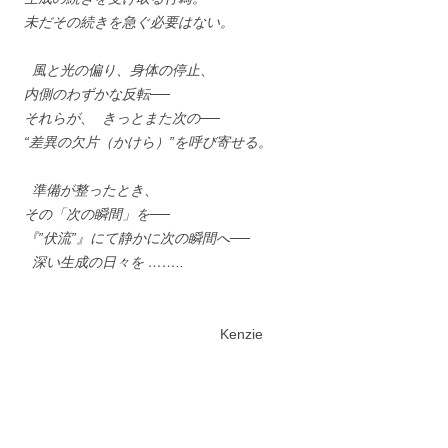
未だその続きを急ぐ必要はない。
風と光の偏り、身体の停止、
内側のわずかな反転──
それらが、 きっとまた次の──
“差異の欠片（かけら）”を呼び寄せる。
準備が整ったとき、
その「次の瞬間」を──
『”伏流”』にて静かに次の瞬間へ──
深い生成の日々を ……..
Kenzie