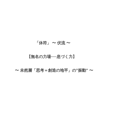
「休符」 〜 伏流 〜
【無名の力場──息づく力】
〜 未然層「思考＝創造の地平」の”振動” 〜