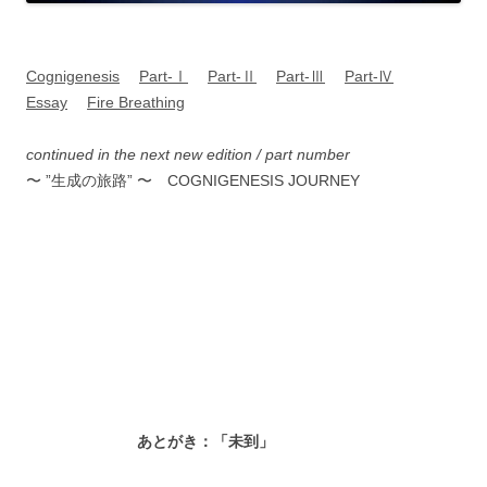
Cognigenesis
Part-Ⅰ
Part-Ⅱ
Part-Ⅲ
Part-Ⅳ
Essay
Fire Breathing
continued in the next new edition / part number
〜 ”生成の旅路” 〜 COGNIGENESIS JOURNEY
あとがき：「未到」