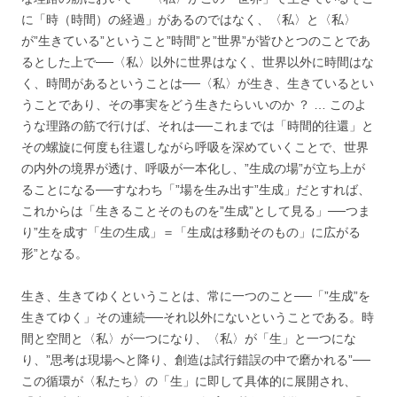
に「時（時間）の経過」があるのではなく、〈私〉と〈私〉
が”生きている”ということ”時間”と”世界”が皆ひとつのことであ
るとした上で──〈私〉以外に世界はなく、世界以外に時間はな
く、時間があるということは──〈私〉が生き、生きているとい
うことであり、その事実をどう生きたらいいのか ？ … このよ
うな理路の筋で行けば、それは──これまでは「時間的往還」と
その螺旋に何度も往還しながら呼吸を深めていくことで、世界
の内外の境界が透け、呼吸が一本化し、”生成の場”が立ち上が
ることになる──すなわち「”場を生み出す”生成」だとすれば、
これからは「生きることそのものを”生成”として見る」──つま
り”生を成す「生の生成」＝「生成は移動そのもの」に広がる
形”となる。
生き、生きてゆくということは、常に一つのこと──「”生成”を
生きてゆく」その連続──それ以外にないということである。時
間と空間と〈私〉が一つになり、〈私〉が「生」と一つにな
り、”思考は現場へと降り、創造は試行錯誤の中で磨かれる”──
この循環が〈私たち〉の「生」に即して具体的に展開され、