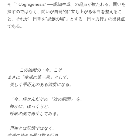
そ「” Cognigenesis” ──認知生成」の起点が横たわる。問いを
探すのではなく、問いが自発的に立ち上がる余白を整えるこ
と。それが「日常を”思創の場”」とする「日々力行」の出発点
である。
…….. この段階の「今」こそ──
まさに「生成の第一息」として、
美しく手応えのある濃度になる。
「今」浮かんだその 「次の瞬間」 を、
静かに、ゆっくりと、
呼吸の奥で再生してみる。
再生とは記憶ではなく、
生成の続きを受け取る行為。