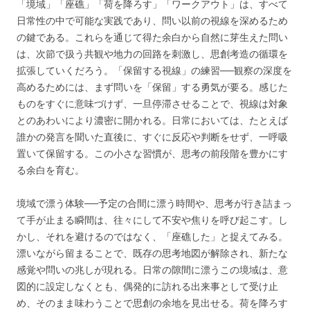
「境域」「座礁」「荷を降ろす」「ワークアウト」は、すべて
日常性の中で可能な実践であり、問い以前の視線を深めるため
の鍵である。これらを通じて得た余白から自然に芽生えた問い
は、次節で扱う共観や地力の回路を刺激し、思創考造の循環を
拡張していくだろう。「保留する視線」の練習──観察の深度を
高めるためには、まず問いを「保留」する勇気が要る。感じた
ものをすぐに意味づけず、一旦停滞させることで、視線は対象
とのあわいにより濃密に開かれる。日常においては、たとえば
誰かの発言を聞いた直後に、すぐに反応や判断をせず、一呼吸
置いて保留する。この小さな習慣が、思考の前段階を豊かにす
る余白を育む。
境域で漂う体験──予定の合間に漂う時間や、思考が行き詰まっ
て手が止まる瞬間は、往々にして不安や焦りを呼び起こす。し
かし、それを避けるのではなく、「座礁した」と捉えてみる。
漂いながら留まることで、既存の思考地図が解除され、新たな
感覚や問いの兆しが現れる。日常の隙間に漂うこの境域は、意
図的に設定しなくとも、偶発的に訪れる出来事として受け止
め、そのまま味わうことで思創の余地を見出せる。荷を降ろす