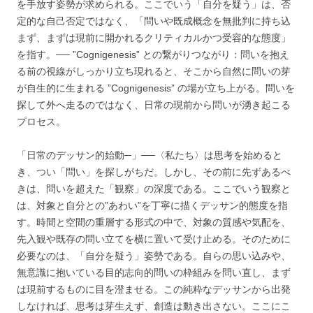
を手放す姿勢が求められる。ここでいう「自分を疑う」は、否
定的な自己否定ではなく、「問いや既成概念を無批判に持ち込
まず、まずは現前に開かれるクリティカルかつ受容的な態度」
を指す。── ”Cognigenesis” との繋がりつながり：問いを抱え
る前の視線がしっかり立ち現れると、そこから自然に問いの芽
が自生的に生まれる ”Cognigenesis” の場が立ち上がる。問いを
探して外へ走るのではなく、日常の現前から問いが湧き起こる
プロセス。
「日常のデッサン的始動─」──〈私たち〉は思考を始めると
き、つい「問い」を探しがちだ。しかし、その前に先ずあるべ
きは、問いを超えた「観察」の深度である。ここでいう観察と
は、対象と自分との”あわい”を丁寧に描くデッサン的態度を指
す。時間と空間の重層する形式の中で、対象の質感や気配を、
先入観や既存の問い立てを横に置いて受け止める。そのために
必要なのは、「自分を疑う」姿勢である。自らの思い込みや、
無意識に抱いている目的志向的問いの枠組みを問い直し、まず
は現前するものに目を澄ませる。この純粋なデッサンから出発
しなければ、思考は芽生えず、創造は動き出さない。ここにこ