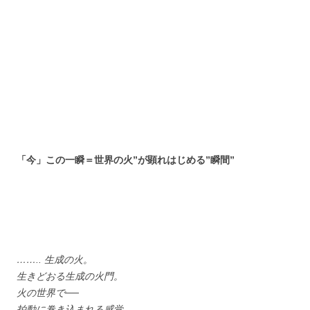
「今」この一瞬＝世界の火”が顕れはじめる”瞬間”
…….. 生成の火。
生きどおる生成の火門。
火の世界で──
拍動に巻き込まれる感覚。