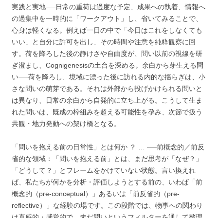
実践と実地──日常の重荷は過度な予定、成果への執着、情報へ
の過集中を一時的に「ワークアウト」し、省いてみることで、
心身は軽くなる。例えば一日の中で「今日はこれをしなくても
いい」と自分に許可を出し、その時間や注意を純粋観察に回
す。荷を降ろした後の静けさや自由度が、問い以前の視線を研
ぎ澄まし、Cognigenesisの土台を深める。余白から芽生える問
い──荷を降ろし、境域に漂った後に訪れる内的な揺らぎは、小
さな問いの萌芽である。それは外部から投げかけられる問いと
は異なり、日常の余白から自発的に立ち上がる。こうして生ま
れた問いは、既成の枠組みを超える可能性を孕み、次節で扱う
共観・地力発動への架け橋となる。
「問いを抱える前の日常性」とは何か ？ … ──前概念的／前反
省的な領域：「問いを抱える前」とは、まだ思考が「なぜ？」
「どうして？」とフレームをかけていない状態。言い換えれ
ば、私たちが何かを分析・評価しようとする前の、いわば「前
概念的（pre-conceptual）」あるいは「前反省的（pre-
reflective）」な経験の場です。この段階では、物事への関わり
は直感的・感覚的で、未だ問いというフィルターを通して整理