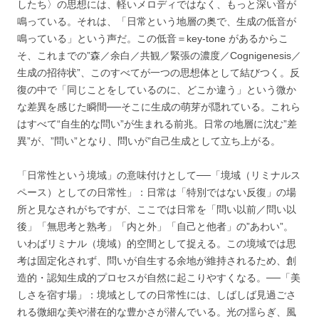
したち〉の思想には、軽いメロディではなく、もっと深い音が
鳴っている。それは、「日常という地層の奥で、生成の低音が
鳴っている」という声だ。この低音＝key-tone があるからこ
そ、これまでの”森／余白／共観／緊張の濃度／Cognigenesis／
生成の招待状”、このすべてが一つの思想体として結びつく。反
復の中で「同じことをしているのに、どこか違う」という微か
な差異を感じた瞬間──そこに生成の萌芽が隠れている。これら
はすべて“自生的な問い”が生まれる前兆。日常の地層に沈む”差
異”が、”問い”となり、問いが”自己生成として立ち上がる。
「日常性という境域」の意味付けとして──「境域（リミナルス
ペース）としての日常性」：日常は「特別ではない反復」の場
所と見なされがちですが、ここでは日常を「問い以前／問い以
後」「無思考と熟考」「内と外」「自己と他者」の”あわい”。
いわばリミナル（境域）的空間として捉える。この境域では思
考は固定化されず、問いが自生する余地が維持されるため、創
造的・認知生成的プロセスが自然に起こりやすくなる。──「美
しさを宿す場」：境域としての日常性には、しばしば見過ごさ
れる微細な美や潜在的な豊かさが潜んでいる。光の揺らぎ、風