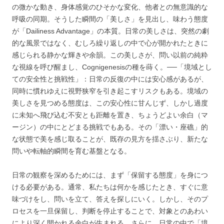
の微かな動き、身体感覚のひそかな変化、他者との無意識的な
呼吸の同期。そうした瞬間の「美しさ」を見出し、味わう態度
が「Dailiness Advantage」の本質。日常の美しさは、突然の劇
的な風景ではなく、むしろ繰り返しの中で心が開かれたときに
感じられる静かな輝きや余韻。この美しさが、問い以前の純粋
な視線を呼び醒まし、Cognigenesisの種を蒔く。──「境域とし
ての安全性と挑戦性」：日常の反復の中には安心感があるが、
同時に慣れゆえに視野狭窄を引き起こすリスクもある。境域の
美しさを見つめる態度は、この安心性に甘んじず、しかし過度
に未知へ飛び込む不安とも距離を置き、ちょうどよい余白（マ
ージン）の中にとどまる挑戦でもある。その「漂い・座礁」的
な状態で美を感じ取ることが、既存の見方を揺さぶり、新たな
問いや転軸的瞬間を育む基盤となる。
日常の観察を深めるためには、まず「保留する態度」を身につ
ける必要がある。通常、私たちは何かを感じたとき、すぐに意
味づけをし、問いを立て、答えを探しにいく。しかし、そのプ
ロセスを一旦保留し、判断を停止することで、対象とのあわい
により深く開かれる余白が生まれる。さらに、日常の中で「境