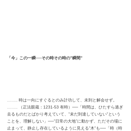
「今」この一瞬──その時その時の”瞬間”
…….. 時は一向にすぐるとのみ計功して、未到と解会せず。
…….. （正法眼蔵：1231‐53 有時）──「時間は、ひたすら過ぎ
去るものだとばかり考えていて、”未だ到達していない”という
ことを、理解しない」──”日常の大地”に動かず、ただその場に
止まって、静止し存在しているように見える”木”も──「時（時