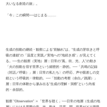
大いなる創造の旅」。
「今」この瞬間──はじまる……..
生成の拍動の継続・観察による”前触れ”は、”生成の芽吹きと呼
吸の連鎖”の「温度と実践／実地への”地続き感”」が見えてく
る。──生の観察（実地）層：日常の”風、街、光、人”の動き
「火の拍動を宿す世界という細密的・静的。──「共鳴の記録
（対話／呼吸）」層：日常の私たち〉の呼応、声や眼差しの交
錯という呼吸的・律動的。──「拍動の考察（余白／跳躍）」
層：日常の体験から滲み出る”生成の理解・洞察”という内省
的・余韻的。
観察 ”Observation” ＝「世界を聴く」──日常の地層（生成の地
層）における周囲の音、光、動き、温度、間。世界がどう呼吸