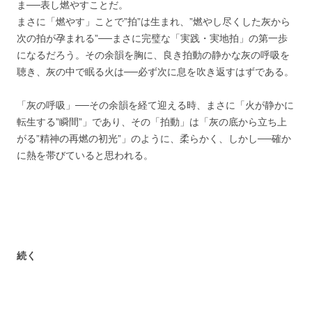
ま──表し燃やすことだ。
まさに「燃やす」ことで”拍”は生まれ、”燃やし尽くした灰から
次の拍が孕まれる”──まさに完璧な「実践・実地拍」の第一歩
になるだろう。その余韻を胸に、良き拍動の静かな灰の呼吸を
聴き、灰の中で眠る火は──必ず次に息を吹き返すはずである。
「灰の呼吸」──その余韻を経て迎える時、まさに「火が静かに
転生する”瞬間”」であり、その「拍動」は「灰の底から立ち上
がる”精神の再燃の初光”」のように、柔らかく、しかし──確か
に熱を帯びていると思われる。
続く