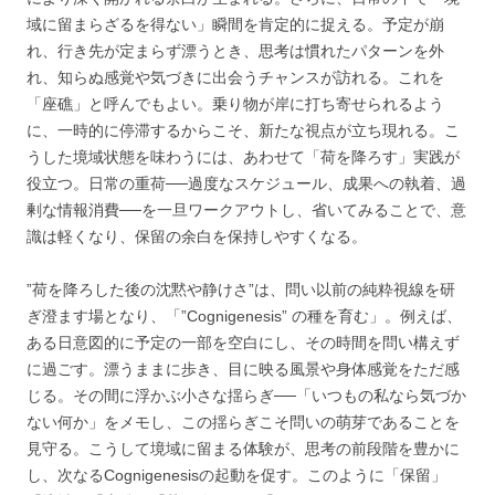
域に留まらざるを得ない」瞬間を肯定的に捉える。予定が崩
れ、行き先が定まらず漂うとき、思考は慣れたパターンを外
れ、知らぬ感覚や気づきに出会うチャンスが訪れる。これを
「座礁」と呼んでもよい。乗り物が岸に打ち寄せられるよう
に、一時的に停滞するからこそ、新たな視点が立ち現れる。こ
うした境域状態を味わうには、あわせて「荷を降ろす」実践が
役立つ。日常の重荷──過度なスケジュール、成果への執着、過
剰な情報消費──を一旦ワークアウトし、省いてみることで、意
識は軽くなり、保留の余白を保持しやすくなる。
”荷を降ろした後の沈黙や静けさ”は、問い以前の純粋視線を研
ぎ澄ます場となり、「”Cognigenesis” の種を育む」。例えば、
ある日意図的に予定の一部を空白にし、その時間を問い構えず
に過ごす。漂うままに歩き、目に映る風景や身体感覚をただ感
じる。その間に浮かぶ小さな揺らぎ──「いつもの私なら気づか
ない何か」をメモし、この揺らぎこそ問いの萌芽であることを
見守る。こうして境域に留まる体験が、思考の前段階を豊かに
し、次なるCognigenesisの起動を促す。このように「保留」