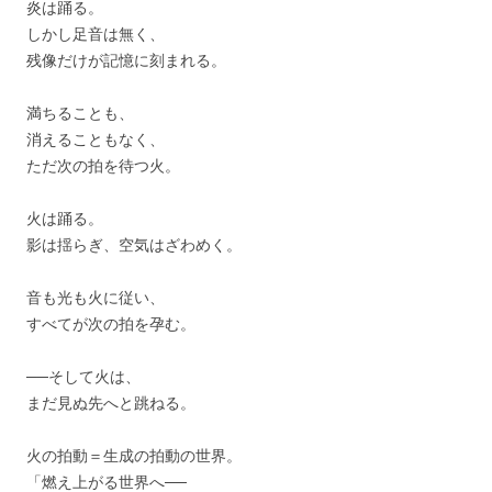
炎は踊る。
しかし足音は無く、
残像だけが記憶に刻まれる。
満ちることも、
消えることもなく、
ただ次の拍を待つ火。
火は踊る。
影は揺らぎ、空気はざわめく。
音も光も火に従い、
すべてが次の拍を孕む。
──そして火は、
まだ見ぬ先へと跳ねる。
火の拍動＝生成の拍動の世界。
「燃え上がる世界へ──