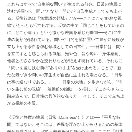
これらはすべて“自生的な問い”が生まれる前兆。日常の地層に
沈む”差異”が、”問い”となり、問いが”自己生成として立ち上が
る。反復行為は「無意識の領域」だが──ここにこそ“純粋な視
線”がもっとも活性化する。反復の中で「同じことをしているの
に、どこか違う」という微かな差異を感じた瞬間──そこに”生
成の萌芽”が隠れている。問いや目的を脇に置いて豊かに経験が
立ち上がる余白を孕む領域としての日常性。──日常には、問い
を立てずとも感じられる気配、光や色、音や匂い、身体感覚、
他者とのささやかな交わりなどが絶えず現れている。それらに
「問いを差し挟む前の”ありのまま”を受け止める」ことで、新
たな気づきや問いの芽生えが自然に生まれる場となる。「日常
は事の連なりである。」──「日常の大地」を歩きながら、“問
いを生む前の視線”──始動前の始動──を掴む。そこからさらに
踏み込んで、日常性の具体的な在り方──そして、そこで立ち上
がる視線の本質。
《反復と静度の地層（日常 ”Dailiness”）》とは──「平凡な時
間」ではない。そこには、差異を浮かび上がらせるための基準
面が形成される。日常 = 差異を孕む静かな母胎、ここに「創造