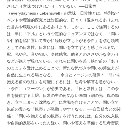
されたり意味づけされたりしていない。──日常性
（everydayness / Lebenswelt）の意味：日常性とは、特別なイ
ベントや理論的探究とは対照的な、日々くり返されるありふれ
た営みや環境の中にあるありよう。しかし、ここで強調するの
は、単に「平凡」という否定的なニュアンスではなく、「問い
や目的を脇に置いて豊かに経験が立ち上がる余白」を孕む領域
としての日常性。日常には、問いを立てずとも感じられる気
配、光や色、音や匂い、身体感覚、他者とのささやかな交わり
などが絶えず現れている。それらに問いを差し挟む前の「あり
のまま」を受け止めることで、新たな気づきや問いの芽生えが
自然に生まれる場となる。──余白とマージンの確保：「問いを
抱える前の視線」を可能にするには、思考や解答を急がない
〈余白〉（マージン）が必要である。「日と常性」は、この余
白を提供する土壌。日常の中の何気ない瞬間（朝の光、風の動
き、立ち止まった沈黙など）に意識を向けることで、問い立て
以前の豊かな「観察」が発動しやすくなる。──自己疑念との関
係：「問いを抱える前の観察」を行うためには、自分の先入観
や自動的反応をいったん疑い、問いや答えを準備する思考習慣