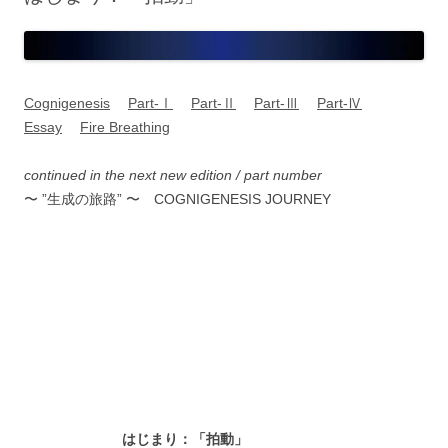
Cognigenesis
Part-Ⅰ
Part-Ⅱ
Part-Ⅲ
Part-Ⅳ
Essay
Fire Breathing
continued in the next new edition / part number
〜 ”生成の旅路” 〜 COGNIGENESIS JOURNEY
はじまり：「拍動」