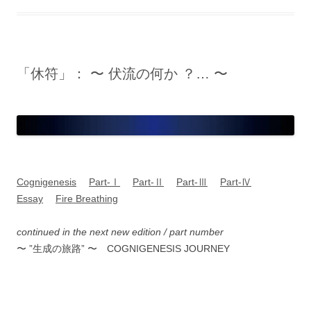
「休符」： 〜 伏流の何か ？… 〜
Cognigenesis
Part-Ⅰ
Part-Ⅱ
Part-Ⅲ
Part-Ⅳ
Essay
Fire Breathing
continued in the next new edition / part number
〜 ”生成の旅路” 〜 COGNIGENESIS JOURNEY