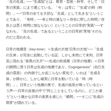
「生の生成」── ”生成知”とは、教育・芸術・科学、そして「日
常の実践」にまで通じている。「今」は常に「”生成”の時（時
間）」──”日常の全てを大切な「生成」として生きる”というこ
とであり、「有時」──有と時の連なり＝存在に即した時間／存
在とは悉く時間に他ならない）ということの日常的”実践”──す
なわち、「生の生成」であるということの日常的”実地”そのも
のだと思われる。
日常の地層音（key-tone）＝生成の大地”日常の大地”──「生成
の主体」が完全に起動している証。しかし未然にて未到。日常
見に現れる “差異の欠片”──生成の前成層（日常の地層）＝日常
の隙間に漂う日常は生成の地層であり、Cognigenesis”（自己生
成の震源） の内側でしか起こらない変化で、いわば「生成主
体」が静かに、しかし確実に日常を動いている「時（時
間）」。日常という地層の奥で、生成の低音が鳴っているとい
う声──日常の反復の中で”同じことをしているのに、どこか違
う”という微かな日常の差異を感じた「瞬間」──そこに”生成の
萌芽”が隠れている。