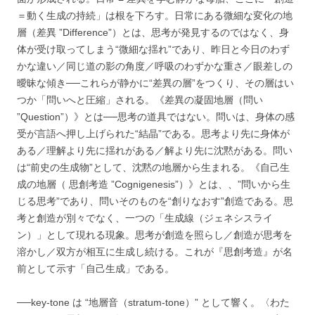
＝動く生成の持続」は根を下ろす。日常にある微細な変化の地
層（差異 ”Difference”）とは、思考が発見するのではなく、身
体が受け取ってしまう“微細な揺れ”であり、昨日と今日のわず
かな違い／同じ道の影の角度／呼吸のわずかな重さ／眼差しの
曖昧な傾き──これらが静かに“差異の層”をつくり、その層はい
つか「問いへと圧縮」される。《差異の凝固地層（問い
”Question”）》とは──思考の道具ではない。問いは、身体の感
受が言語へ押し上げられた“結晶”である。思考より先に身体が
ある／理解より先に揺れがある／解より先に沈黙がある。問い
は“前史の生成物”として、沈黙の地層から生まれる。《自己生
成の地層（ 思創考造 ”Cognigenesis”）》とは、、”問いから生
じる思考”であり、問いそのものを“創りなおす”創造である。思
考と創造が別々でなく、一つの「生成線（ジェネシスライ
ン）」として現れる現象。思考が創造を照らし／創造が思考を
溶かし／双方が相互に生成し続ける。これが『思創考造』が名
前として示す「自己生成」である。
──key-tone は “地層音（stratum-tone）” として響く。〈わた