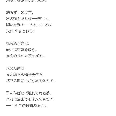
満ちず、欠けず、
次の拍を孕む火──脈打ち、
問いを残す──火と共に立ち、
火に”生きどおる”。
揺らめく光は、
静かに空気を裂き、
見えぬ風が火芯を探す。
火の鼓動は、
まだ語らぬ物語を孕み、
沈黙の間に小さな息を落とす。
手を伸ばせば触れられぬ熱。
それは過去でも未来でもなく、
── ”今この瞬間の燃え”。