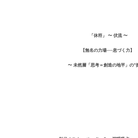
「休符」 〜 伏流 〜
【無名の力場──息づく力】
〜 未然層「思考＝創造の地平」の”振