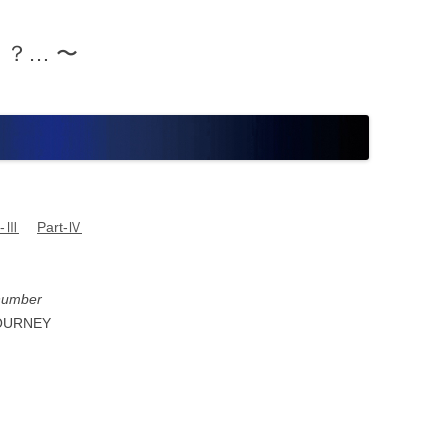
 ？… 〜
t-Ⅲ
Part-Ⅳ
 number
OURNEY