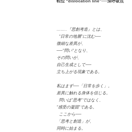
転位 “dislocation line”──深呼吸点
……..『思創考造』とは、
”日常の地層”に沈む──
微細な差異が、
──”問い”となり、
その問いが、
自己生成として──
立ち上がる現象である。
私はまず──「日常を歩く」。
差異に触れる身体を信じる。
問いは”思考”ではなく、
”感受の凝固”である。
ここから──
「思考と創造」が、
同時に始まる。