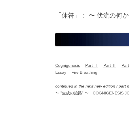
「休符」： 〜 伏流の何か
Cognigenesis
Part-Ⅰ
Part-Ⅱ
Par
Essay
Fire Breathing
continued in the next new edition / part
〜 ”生成の旅路” 〜 COGNIGENESIS J