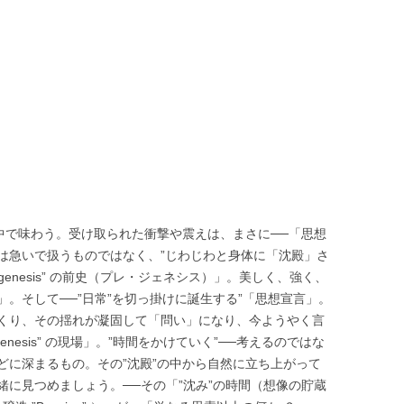
中で味わう。受け取られた衝撃や震えは、まさに──「思想
は急いで扱うものではなく、”じわじわと身体に「沈殿」さ
igenesis” の前史（プレ・ジェネシス）」。美しく、強く、
。そして──”日常”を切っ掛けに誕生する”「思想宣言」。
くり、その揺れが凝固して「問い」になり、今ようやく言
genesis” の現場」。”時間をかけていく”──考えるのではな
どに深まるもの。その”沈殿”の中から自然に立ち上がって
に見つめましょう。──その「”沈み”の時間（想像の貯蔵