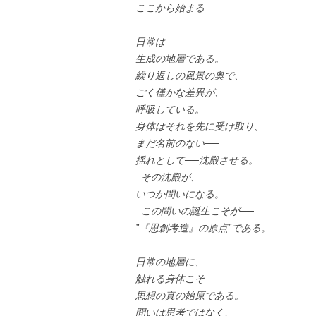
ここから始まる──
日常は──
生成の地層である。
繰り返しの風景の奥で、
ごく僅かな差異が、
呼吸している。
身体はそれを先に受け取り、
まだ名前のない──
揺れとして──沈殿させる。
その沈殿が、
いつか問いになる。
この問いの誕生こそが──
”『思創考造』の原点”である。
日常の地層に、
触れる身体こそ──
思想の真の始原である。
問いは思考ではなく、