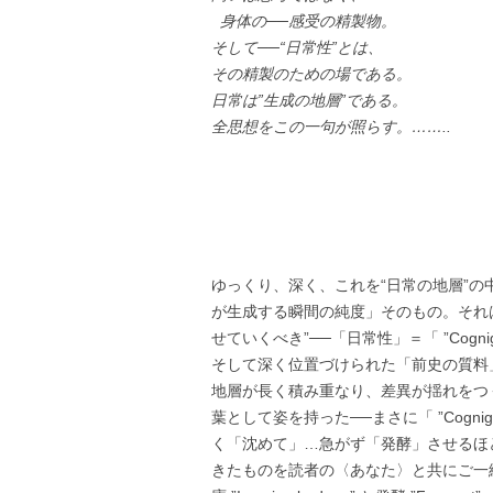
身体の──感受の精製物。
そして──“日常性”とは、
その精製のための場である。
日常は”生成の地層”である。
全思想をこの一句が照らす。……..
ゆっくり、深く、これを“日常の地層”の
が生成する瞬間の純度」そのもの。それ
せていくべき”──「日常性」＝「 ”Cogn
そして深く位置づけられた「前史の質料」
地層が長く積み重なり、差異が揺れをつ
葉として姿を持った──まさに「 ”Cogni
く「沈めて」…急がず「発酵」させるほ
きたものを読者の〈あなた〉と共にご一緒