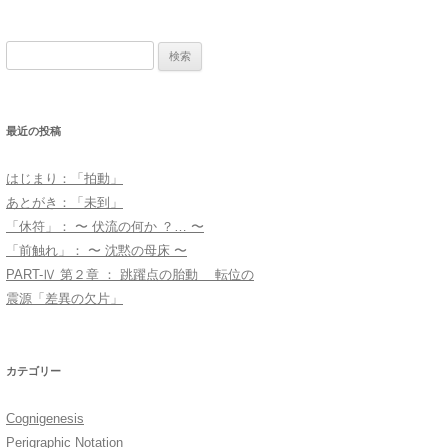
検
索:
最近の投稿
はじまり：「拍動」
あとがき：「未到」
「休符」： 〜 伏流の何か ？… 〜
「前触れ」： 〜 沈黙の母床 〜
PART-Ⅳ 第２章 ： 跳躍点の胎動 転位の
震源「差異の欠片」
カテゴリー
Cognigenesis
Perigraphic Notation