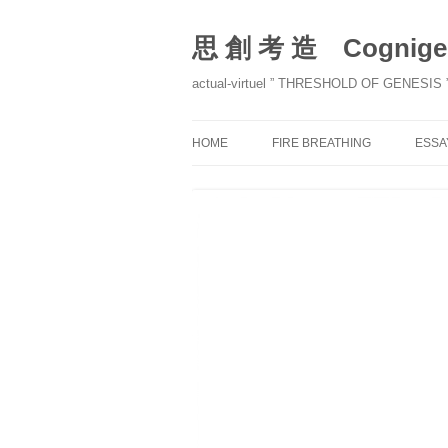
コ
ン
テ
思 創 考 造 Cognigen
ン
ツ
へ
actual-virtuel ” THRESHOLD OF GENESIS 
ス
キ
ッ
プ
HOME
FIRE BREATHING
ESSA