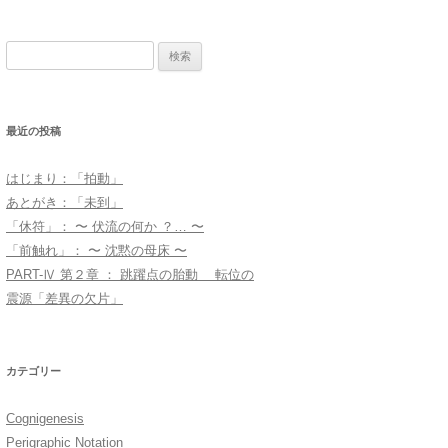
検
索:
最近の投稿
はじまり：「拍動」
あとがき：「未到」
「休符」： 〜 伏流の何か ？… 〜
「前触れ」： 〜 沈黙の母床 〜
PART-Ⅳ 第２章 ： 跳躍点の胎動 転位の
震源「差異の欠片」
カテゴリー
Cognigenesis
Perigraphic Notation