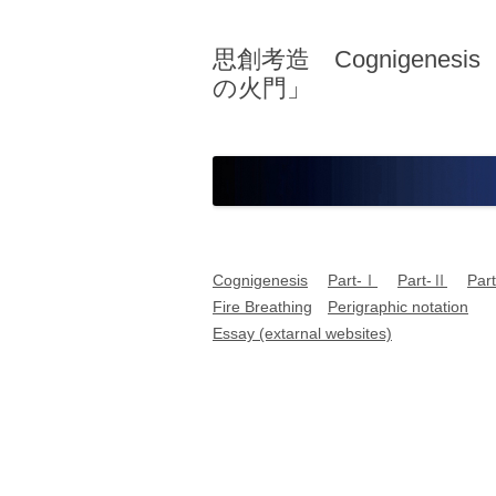
思創考造 Cognigenes
の火門」
Cognigenesis
Part-Ⅰ
Part-Ⅱ
Par
Fire Breathing
Perigraphic notation
Essay (extarnal websites)