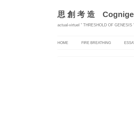
コ
ン
テ
思 創 考 造 Cognigen
ン
ツ
へ
actual-virtuel ” THRESHOLD OF GENESIS 
ス
キ
ッ
プ
HOME
FIRE BREATHING
ESSA